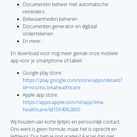
Documenten beheer met automatische
reminders
Bekwaamheden beheren
Documenten generator en digitaal
ondertekenen
En meer...
En download voor nog meer gemak onze mobiele
app voor je smartphone of tablet:
Google play store:
https://play.google.com/store/apps/details?
id=nl.sziss.limahealthcare
Apple app store:
https://apps.apple.com/nl/app/lima-
healthcare/id1594062805
Wij houden van korte lijntjes en persoonlijk contact.
Ons werk is geen formule, maar het is oprecht en
liefdevol. Dus heb je nog vragen? Aarzel dan niet